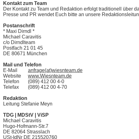
Kontakt zum Team
Der Kontakt zu Team und Redaktion erfolgt traditionell über 
Presse und PR wendet Euch bitte an unsere Redaktionsleitun
Postanschrift
* Maxi Dirndl *
Michael Caravitis
c/o Dirndlteam
Postfach 21 01 45
DE 80671 München
Mail und Telefon
E-Mail
anfrage(at)wiesnteam.de
Website
www.Wiesnteam.de
Telefon
(089) 412 00 4-0
Telefax
(089) 412 00 4-70
Redaktion
Leitung Stefanie Meyn
TDG | MDStV | ViSP
Michael Caravitis
Hugo-Hofmann-Str.7
DE 82064 Strasslach
USt-IdNr DE 215520760