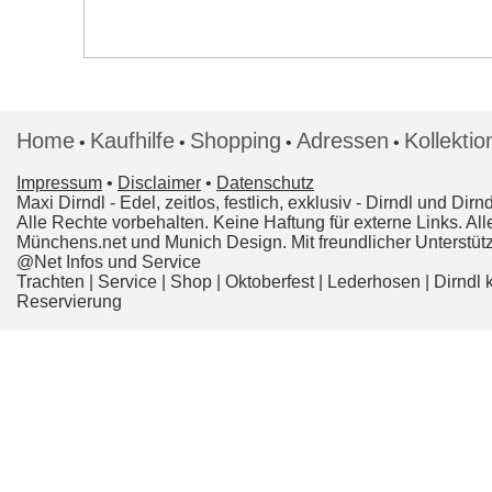
Home
Kaufhilfe
Shopping
Adressen
Kollektio
•
•
•
•
Impressum
•
Disclaimer
•
Datenschutz
Maxi Dirndl
- Edel, zeitlos, festlich, exklusiv - Dirndl und 
Alle Rechte vorbehalten. Keine Haftung für externe Links. 
Münchens.net und Munich Design. Mit freundlicher Unterst
@Net Infos und Service
Trachten
|
Service
|
Shop
|
Oktoberfest
|
Lederhosen
|
Dirndl 
Reservierung