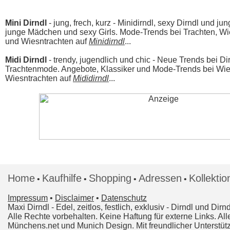
Mini Dirndl
- jung, frech, kurz - Minidirndl, sexy Dirndl und j
junge Mädchen und sexy Girls. Mode-Trends bei Trachten, Wie
und Wiesntrachten auf
Minidirndl
...
Midi Dirndl
- trendy, jugendlich und chic - Neue Trends bei Di
Trachtenmode. Angebote, Klassiker und Mode-Trends bei Wie
Wiesntrachten auf
Mididirndl
...
Home
Kaufhilfe
Shopping
Adressen
Kollektio
•
•
•
•
Impressum
•
Disclaimer
•
Datenschutz
Maxi Dirndl
- Edel, zeitlos, festlich, exklusiv - Dirndl und 
Alle Rechte vorbehalten. Keine Haftung für externe Links. 
Münchens.net und Munich Design. Mit freundlicher Unterst