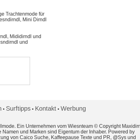
unge Trachtenmode für
sndirndl, Mini Dirndl
rndl, Mididirndl und
sndirndl und
n
Surftipps
Kontakt
Werbung
•
•
•
Dirndlmode. Ein Unternehmen vom Wiesnteam © Copyright Maxidirn
Alle Namen und Marken sind Eigentum der Inhaber. Powered by
ützung von Caico Suche, Kaffeepause Texte und PR, @Sys und