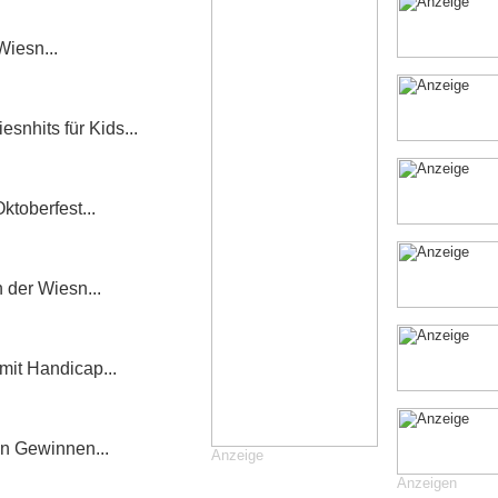
Wiesn...
snhits für Kids...
toberfest...
 der Wiesn...
mit Handicap...
len Gewinnen...
Anzeige
Anzeigen