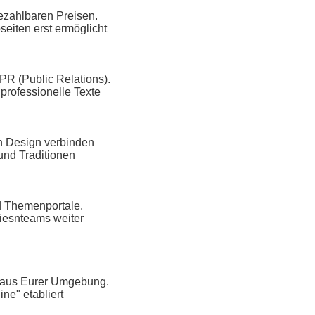
bezahlbaren Preisen.
eiten erst ermöglicht
 PR (Public Relations).
professionelle Texte
ch Design verbinden
und Traditionen
nd Themenportale.
Wiesnteams weiter
e aus Eurer Umgebung.
ne" etabliert