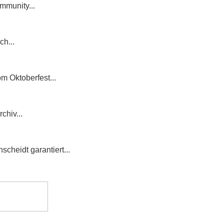
mmunity...
h...
m Oktoberfest...
chiv...
cheidt garantiert...