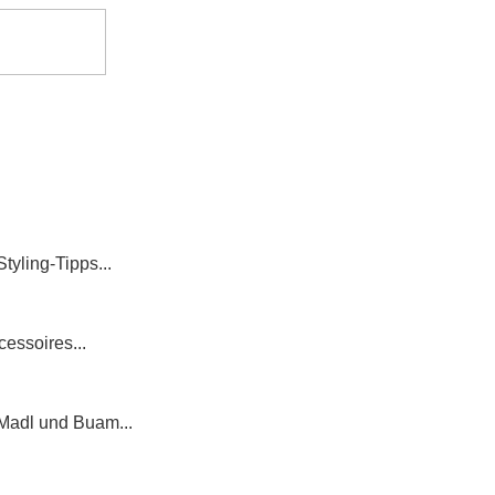
tyling-Tipps...
essoires...
 Madl und Buam...